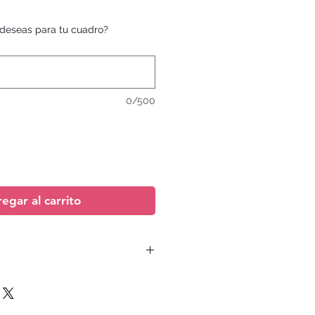
deseas para tu cuadro?
0/500
egar al carrito
luido y depende de la dirección de