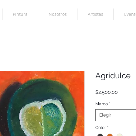
Pintura
Nosotros
Artistas
Event
Agridulce
Precio
$2,500.00
Marco
*
Elegir
Color
*