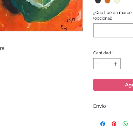
¿Qué tipo de marco 
(opcional)
ra
Cantidad
*
Agr
Envío
El envío no esta inc
entrega