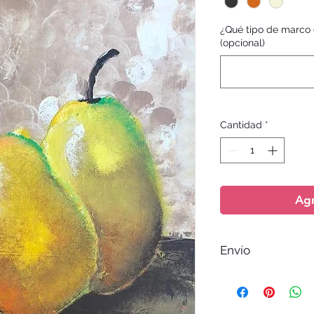
¿Qué tipo de marco 
(opcional)
Cantidad
*
Agr
Envío
El envío no esta inc
entrega