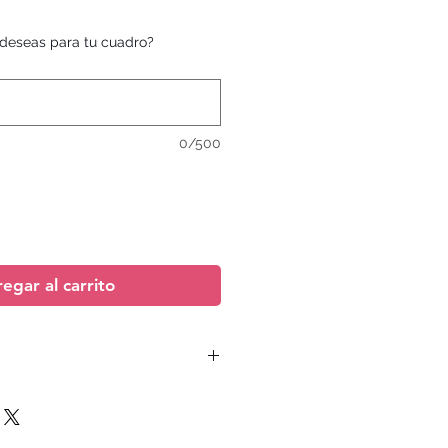
deseas para tu cuadro?
0/500
egar al carrito
luido y depende de la dirección de